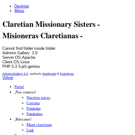
Desktop
Menu
Claretian Missionary Sisters -
Misioneras Claretianas -
Cannot find folder inside folder
Admiror Gallery: 3.0
Server OS:Apache
Client OS:Linux
PHP:5.2.5-pl1-gentoo
AdmirorGallery 3.0
, author/s
Vasiljevski
&
Kekeljevic
.
Volver
Portal
¡Nos conoces!
Nuestras raíces
Carisma
Fundador
Fundadora
¡Búscanos!
Mapa claretiano
Link