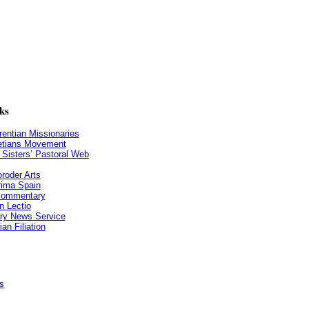
ks
entian Missionaries
etians Movement
n Sisters’ Pastoral Web
roder Arts
ima Spain
 commentary
n Lectio
ry News Service
an Filiation