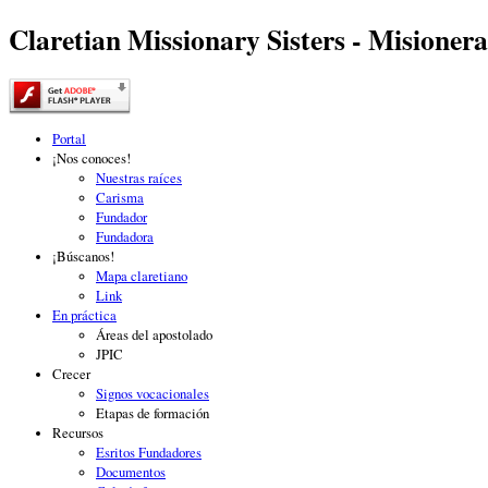
Claretian Missionary Sisters - Misionera
Portal
¡Nos conoces!
Nuestras raíces
Carisma
Fundador
Fundadora
¡Búscanos!
Mapa claretiano
Link
En práctica
Áreas del apostolado
JPIC
Crecer
Signos vocacionales
Etapas de formación
Recursos
Esritos Fundadores
Documentos