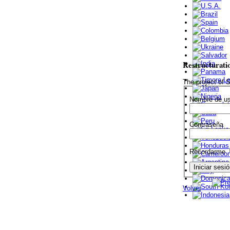
Restructurati
The project of
Nombre de us
Contraseña
Recordarme
Volver