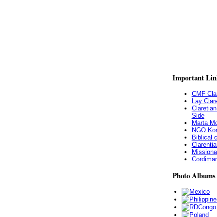
Important
Lin
CMF Clar
Lay Clar
Claretia
Side
Marta Mo
NGO Kor
Biblical
Clarentia
Missiona
Cordimari
Photo
Albums