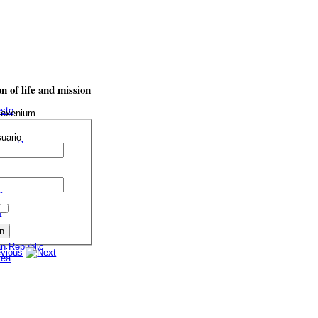
on
of life and mission
 Sexenium
uario