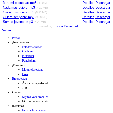
MIra mi poquedad.mp3
Detalles
Descargar
(4.20 MB)
Nada mas quiero.mp3
Detalles
Descargar
(4.29 MB)
Ore el misionero.mp3
Detalles
Descargar
(5.98 MB)
Quiero ser pobre.mp3
Detalles
Descargar
(3.90 MB)
Somos jovenes.mp3
Detalles
Descargar
(4.20 MB)
Powered by
Phoca
Download
Volver
Portal
¡Nos conoces!
Nuestras raíces
Carisma
Fundador
Fundadora
¡Búscanos!
Mapa claretiano
Link
En práctica
Áreas del apostolado
JPIC
Crecer
Signos vocacionales
Etapas de formación
Recursos
Esritos Fundadores