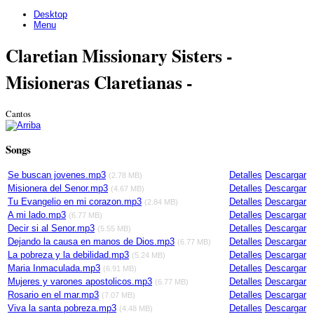
Desktop
Menu
Claretian Missionary Sisters -
Misioneras Claretianas -
Cantos
Songs
Se buscan jovenes.mp3
Detalles
Descargar
(2.78 MB)
Misionera del Senor.mp3
Detalles
Descargar
(4.67 MB)
Tu Evangelio en mi corazon.mp3
Detalles
Descargar
(2.84 MB)
A mi lado.mp3
Detalles
Descargar
(6.77 MB)
Decir si al Senor.mp3
Detalles
Descargar
(5.55 MB)
Dejando la causa en manos de Dios.mp3
Detalles
Descargar
(6.77 MB)
La pobreza y la debilidad.mp3
Detalles
Descargar
(5.24 MB)
Maria Inmaculada.mp3
Detalles
Descargar
(6.91 MB)
Mujeres y varones apostolicos.mp3
Detalles
Descargar
(6.77 MB)
Rosario en el mar.mp3
Detalles
Descargar
(7.07 MB)
Viva la santa pobreza.mp3
Detalles
Descargar
(4.48 MB)